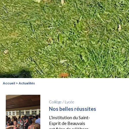
Accueil
>
Actualités
Collège
/
Lycée
Nos belles réussites
L’Institution du Saint-
Esprit de Beauvais
est fière de célébrer