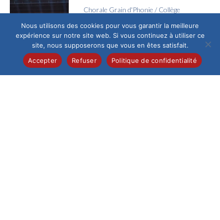
Chorale Grain d'Phonie
/
Collège
Voyage en Chœur
Nous utilisons des cookies pour vous garantir la meilleure
expérience sur notre site web. Si vous continuez à utiliser ce
Jeudi 4 juin, l’Espace
site, nous supposerons que vous en êtes satisfait.
Galilée a vibré au
rythme des voix de la
Accepter
Refuser
Politique de confidentialité
chorale Grain...
Collège
/
Pastorale
La joie de la confirmation
Ce samedi 13 juin au
matin, la cathédrale
de Beauvais,
fraîchement
restaurée, a accueilli
un...
Collège
/
Pastorale