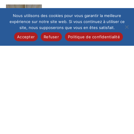
Culture
/
Maternelle
Nous utilisons des cookies pour vous garantir la meilleure
les maternelles au pays des
expérience sur notre site web. Si vous continuez à utiliser ce
sons…
site, nous supposerons que vous en êtes satisfait.
Dans le cadre de
Accepter
Refuser
Politique de confidentialité
notre ouverture
culturelle dès le plus
jeune âge, les élèves
de...
Collège
/
Pastorale
Sortie Emmaüs 4èmes
Les jeudi 19 et 26
mars certains 4èmes
sont allés visiter
l’association Emmaüs
dans le...