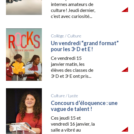
internes amateurs de
culture ! Jeudi dernier,
c’est avec curiosité...
Collège
/
Culture
Un vendredi “grand format”
pour les 3ᵉ D et E !
Ce vendredi 15
janvier matin, les
élèves des classes de
3ᵉ D et 3ᵉ E ont pris...
Culture
/
Lycée
Concours d’éloquence : une
vague de talent !
Ces jeudi 15 et
vendredi 16 janvier, la
salle a vibré au