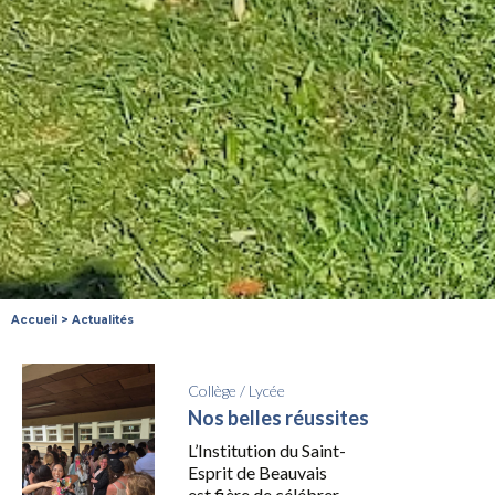
Accueil
>
Actualités
Collège
/
Lycée
Nos belles réussites
L’Institution du Saint-
Esprit de Beauvais
est fière de célébrer