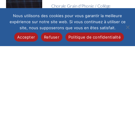
Chorale Grain d'Phonie
/
Collège
Voyage en Chœur
Nous utilisons des cookies pour vous garantir la meilleure
expérience sur notre site web. Si vous continuez à utiliser ce
Jeudi 4 juin, l’Espace
site, nous supposerons que vous en êtes satisfait.
Galilée a vibré au
rythme des voix de la
Accepter
Refuser
Politique de confidentialité
chorale Grain...
Collège
/
Pastorale
La joie de la confirmation
Ce samedi 13 juin au
matin, la cathédrale
de Beauvais,
fraîchement
restaurée, a accueilli
un...
Collège
/
Pastorale