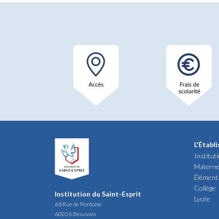
L'Établ
Institut
Materne
Élément
Collège
Institution du Saint-Esprit
Lycée
68 Rue de Pontoise
60026 Beauvais