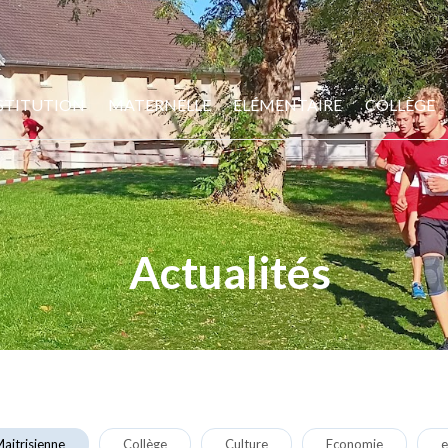
STITUTION
MATERNELLE
ELÉMENTAIRE
COLLÈGE
Actualités
aitrisienne
Collège
Culture
Economie
e