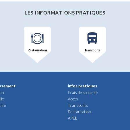
LES INFORMATIONS PRATIQUES
issement
Infos pratiques
ion
Frais de scolarité
lle
Accès
aire
Transports
Restauration
APEL