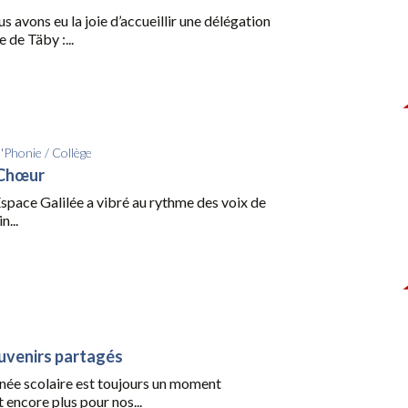
us avons eu la joie d’accueillir une délégation
 de Täby :...
d'Phonie
/
Collège
 Chœur
l’Espace Galilée a vibré au rythme des voix de
n...
uvenirs partagés
nnée scolaire est toujours un moment
t encore plus pour nos...