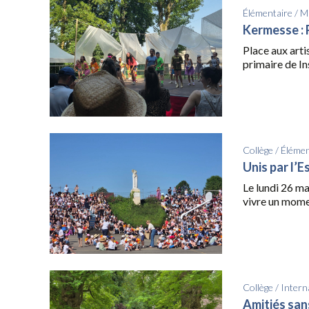
Élémentaire
/
Ma
Kermesse : P
Place aux arti
primaire de Ins
Collège
/
Élémen
Unis par l’E
Le lundi 26 ma
vivre un momen
Collège
/
Intern
Amitiés san