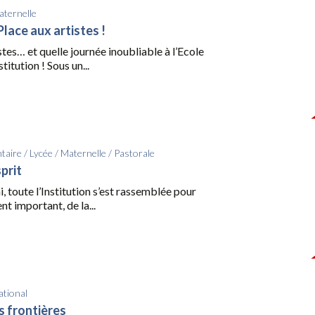
ternelle
lace aux artistes !
stes… et quelle journée inoubliable à l’Ecole
titution ! Sous un...
taire
/
Lycée
/
Maternelle
/
Pastorale
sprit
i, toute l’Institution s’est rassemblée pour
t important, de la...
ational
s frontières