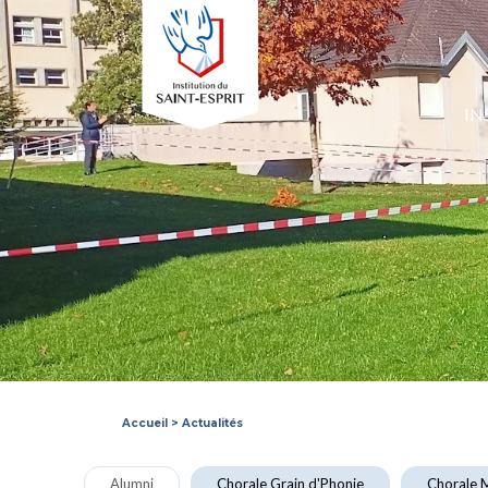
IN
Accueil
>
Actualités
Alumni
Chorale Grain d'Phonie
Chorale M