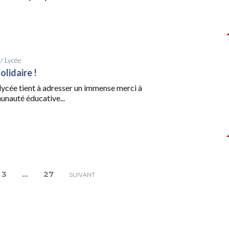
/
Lycée
lidaire !
lycée tient à adresser un immense merci à
unauté éducative...
3
…
27
SUIVANT