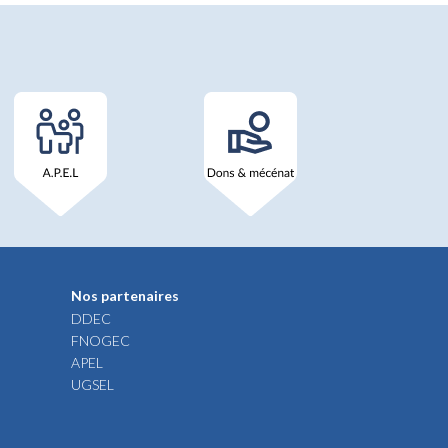
Nos partenaires
DDEC
FNOGEC
APEL
UGSEL