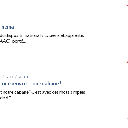
cinéma
du dispositif national « Lycéens et apprentis
AAC), porté...
e
/
Lycée
/
Non trié
 : une œuvre,… une cabane !
t notre cabane.” C’est avec ces mots simples
de 6F...