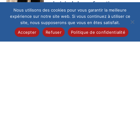
La joie de la confirmation
Nous utilisons des cookies pour vous garantir la meilleure
Ce samedi 13 juin au
expérience sur notre site web. Si vous continuez à utiliser ce
matin, la cathédrale
site, nous supposerons que vous en êtes satisfait.
de Beauvais,
fraîchement
Accepter
Refuser
Politique de confidentialité
restaurée, a accueilli
un...
Collège
/
Pastorale
Célébration de la
profession de foi
Samedi 6 juin, 28
élèves de 5e de
l’Institution du Saint-
Esprit ont vécu un
moment...
Collège
/
International