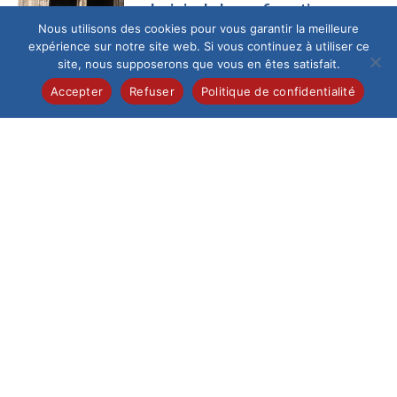
La joie de la confirmation
Nous utilisons des cookies pour vous garantir la meilleure
Ce samedi 13 juin au
expérience sur notre site web. Si vous continuez à utiliser ce
matin, la cathédrale
site, nous supposerons que vous en êtes satisfait.
de Beauvais,
fraîchement
Accepter
Refuser
Politique de confidentialité
restaurée, a accueilli
un...
Collège
/
Pastorale
Célébration de la
profession de foi
Samedi 6 juin, 28
élèves de 5e de
l’Institution du Saint-
Esprit ont vécu un
moment...
Environnement
/
Lycée