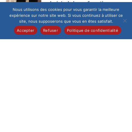
La joie de la confirmation
Nous utilisons des cookies pour vous garantir la meilleure
Ce samedi 13 juin au
expérience sur notre site web. Si vous continuez à utiliser ce
matin, la cathédrale
site, nous supposerons que vous en êtes satisfait.
de Beauvais,
fraîchement
Accepter
Refuser
Politique de confidentialité
restaurée, a accueilli
un...
Collège
/
Pastorale
Célébration de la
profession de foi
Samedi 6 juin, 28
élèves de 5e de
l’Institution du Saint-
Esprit ont vécu un
moment...
Collège
/
International