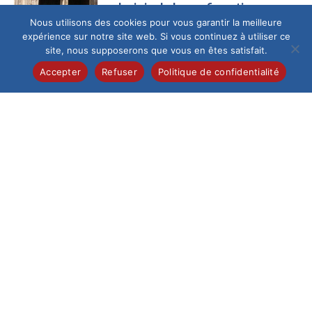
La joie de la confirmation
Nous utilisons des cookies pour vous garantir la meilleure
Ce samedi 13 juin au
expérience sur notre site web. Si vous continuez à utiliser ce
matin, la cathédrale
site, nous supposerons que vous en êtes satisfait.
de Beauvais,
fraîchement
Accepter
Refuser
Politique de confidentialité
restaurée, a accueilli
un...
Collège
/
Pastorale
Célébration de la
profession de foi
Samedi 6 juin, 28
élèves de 5e de
l’Institution du Saint-
Esprit ont vécu un
moment...
Collège
/
International