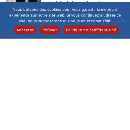
La joie de la confirmation
Nous utilisons des cookies pour vous garantir la meilleure
Ce samedi 13 juin au
expérience sur notre site web. Si vous continuez à utiliser ce
matin, la cathédrale
site, nous supposerons que vous en êtes satisfait.
de Beauvais,
fraîchement
Accepter
Refuser
Politique de confidentialité
restaurée, a accueilli
un...
Collège
/
Pastorale
Célébration de la
profession de foi
Samedi 6 juin, 28
élèves de 5e de
l’Institution du Saint-
Esprit ont vécu un
moment...
Collège
/
International