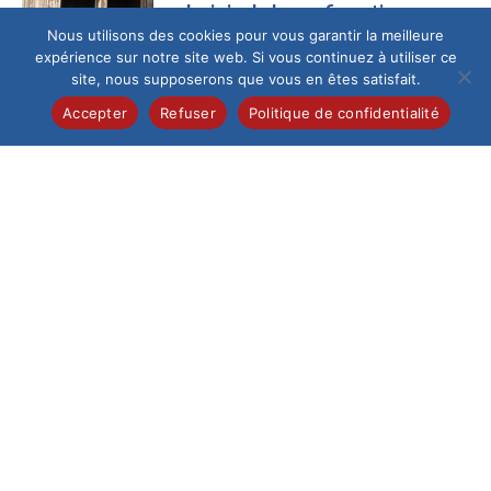
La joie de la confirmation
Nous utilisons des cookies pour vous garantir la meilleure
Ce samedi 13 juin au
expérience sur notre site web. Si vous continuez à utiliser ce
matin, la cathédrale
site, nous supposerons que vous en êtes satisfait.
de Beauvais,
fraîchement
Accepter
Refuser
Politique de confidentialité
restaurée, a accueilli
un...
Collège
/
Pastorale
Célébration de la
profession de foi
Samedi 6 juin, 28
élèves de 5e de
l’Institution du Saint-
Esprit ont vécu un
moment...
Collège
/
International