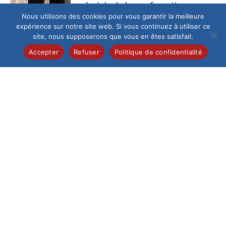
La joie de la confirmation
Nous utilisons des cookies pour vous garantir la meilleure
Ce samedi 13 juin au
expérience sur notre site web. Si vous continuez à utiliser ce
matin, la cathédrale
site, nous supposerons que vous en êtes satisfait.
de Beauvais,
fraîchement
Accepter
Refuser
Politique de confidentialité
restaurée, a accueilli
un...
Collège
/
Pastorale
Célébration de la
profession de foi
Samedi 6 juin, 28
élèves de 5e de
l’Institution du Saint-
Esprit ont vécu un
moment...
Collège
/
International