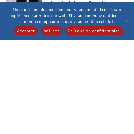
La joie de la confirmation
Nous utilisons des cookies pour vous garantir la meilleure
Ce samedi 13 juin au
expérience sur notre site web. Si vous continuez à utiliser ce
matin, la cathédrale
site, nous supposerons que vous en êtes satisfait.
de Beauvais,
fraîchement
Accepter
Refuser
Politique de confidentialité
restaurée, a accueilli
un...
Collège
/
Pastorale
Célébration de la
profession de foi
Samedi 6 juin, 28
élèves de 5e de
l’Institution du Saint-
Esprit ont vécu un
moment...
Collège
/
International