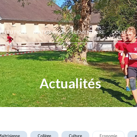
STITUTION
MATERNELLE
ELÉMENTAIRE
COLLÈGE
Actualités
aitrisienne
Collège
Culture
Economie
e