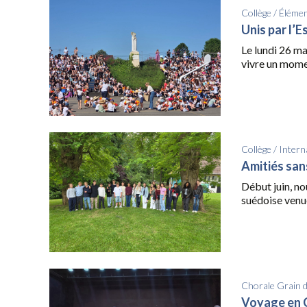
Collège
/
Élémen
Unis par l’E
Le lundi 26 ma
vivre un momen
Collège
/
Intern
Amitiés san
Début juin, no
suédoise venue
Chorale Grain 
Voyage en