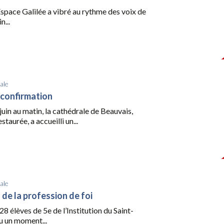
l’Espace Galilée a vibré au rythme des voix de
n...
ale
a confirmation
uin au matin, la cathédrale de Beauvais,
taurée, a accueilli un...
ale
 de la profession de foi
28 élèves de 5e de l’Institution du Saint-
u un moment...