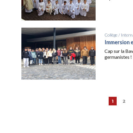
Collège
/
Intern
Immersion e
Cap sur la Bav
germanistes ! Il
1
2