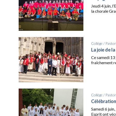
Jeudi 4 juin, 
la chorale Grai
Collège
/
Pastor
La joie de l
Ce samedi 13 j
fraîchement res
Collège
/
Pastor
Célébration
Samedi 6 juin, 
Esprit ont véc