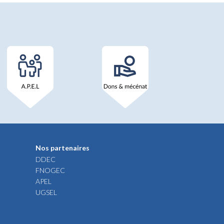
Nos partenaires
DDEC
FNOGEC
APEL
UGSEL