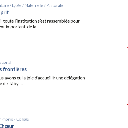
taire
/
Lycée
/
Maternelle
/
Pastorale
sprit
i, toute l’Institution s’est rassemblée pour
t important, de la...
ational
s frontières
us avons eu la joie d’accueillir une délégation
 de Täby :...
d'Phonie
/
Collège
 Chœur