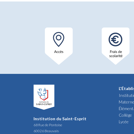
L'Établ
Institut
Materne
Élément
Collège
Institution du Saint-Esprit
Lycée
68 Rue de Pontoise
60026 Beauvais