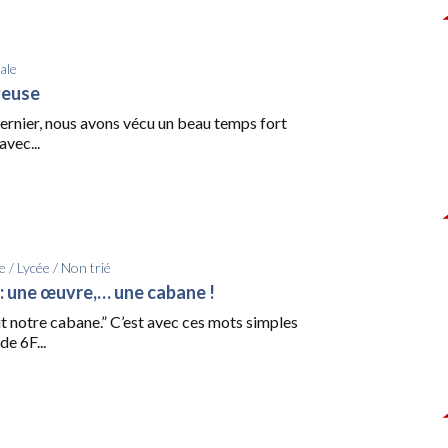
ale
yeuse
dernier, nous avons vécu un beau temps fort
avec...
e
/
Lycée
/
Non trié
 : une œuvre,… une cabane !
t notre cabane.” C’est avec ces mots simples
de 6F...