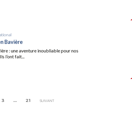
ational
n Bavière
ière : une aventure inoubliable pour nos
s l’ont fait...
3
…
21
SUIVANT