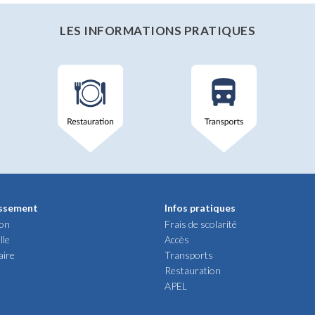
LES INFORMATIONS PRATIQUES
issement
Infos pratiques
ion
Frais de scolarité
lle
Accès
aire
Transports
Restauration
APEL