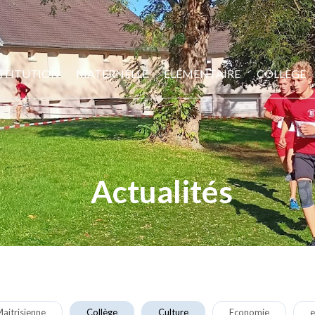
STITUTION
MATERNELLE
ELÉMENTAIRE
COLLÈGE
Actualités
aitrisienne
Collège
Culture
Economie
e