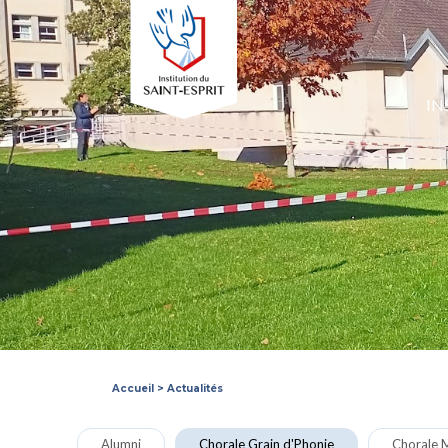
IN
Accueil
>
Actualités
Alumni
Chorale Grain d'Phonie
Chorale M