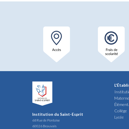
L'Établ
Institut
Materne
Élément
Collège
Institution du Saint-Esprit
Lycée
68 Rue de Pontoise
60026 Beauvais