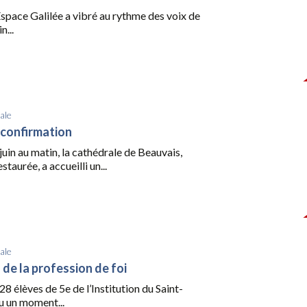
l’Espace Galilée a vibré au rythme des voix de
n...
ale
a confirmation
uin au matin, la cathédrale de Beauvais,
taurée, a accueilli un...
ale
 de la profession de foi
28 élèves de 5e de l’Institution du Saint-
u un moment...