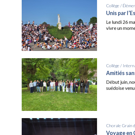
Collège
/
Élémen
Unis par l’E
Le lundi 26 ma
vivre un momen
Collège
/
Intern
Amitiés san
Début juin, no
suédoise venue
Chorale Grain 
Voyage en