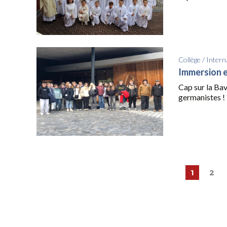
Collège
/
Intern
Immersion e
Cap sur la Bav
germanistes ! Il
1
2