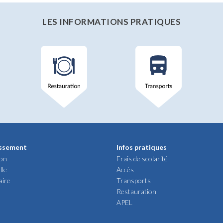
LES INFORMATIONS PRATIQUES
issement
Infos pratiques
ion
Frais de scolarité
lle
Accès
aire
Transports
Restauration
APEL