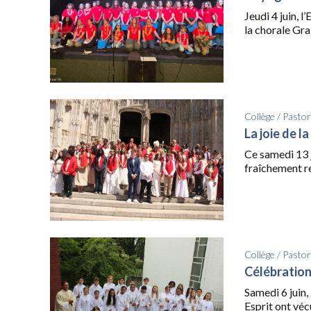
Jeudi 4 juin, 
la chorale Grai
Collège
/
Pastor
La joie de l
Ce samedi 13 j
fraîchement res
Collège
/
Pastor
Célébration
Samedi 6 juin, 
Esprit ont véc