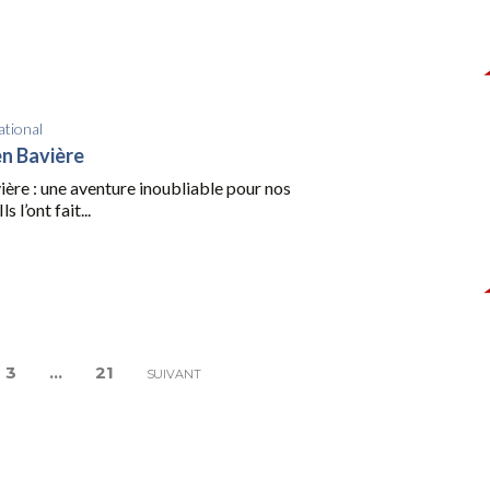
ational
n Bavière
ière : une aventure inoubliable pour nos
s l’ont fait...
3
…
21
SUIVANT