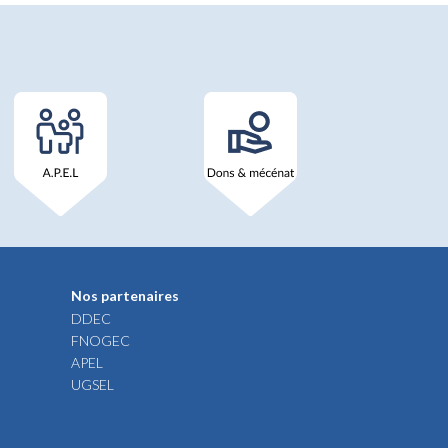
Nos partenaires
DDEC
FNOGEC
APEL
UGSEL