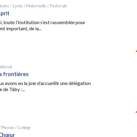
taire
/
Lycée
/
Maternelle
/
Pastorale
sprit
i, toute l’Institution s’est rassemblée pour
t important, de la...
ational
s frontières
us avons eu la joie d’accueillir une délégation
 de Täby :...
d'Phonie
/
Collège
 Chœur