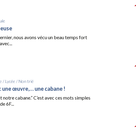
ale
yeuse
dernier, nous avons vécu un beau temps fort
avec...
e
/
Lycée
/
Non trié
 : une œuvre,… une cabane !
t notre cabane.” C’est avec ces mots simples
de 6F...