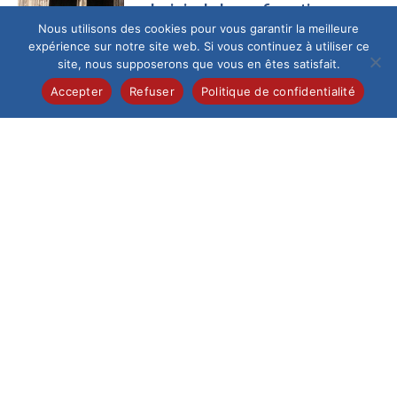
La joie de la confirmation
Nous utilisons des cookies pour vous garantir la meilleure
Ce samedi 13 juin au
expérience sur notre site web. Si vous continuez à utiliser ce
matin, la cathédrale
site, nous supposerons que vous en êtes satisfait.
de Beauvais,
fraîchement
Accepter
Refuser
Politique de confidentialité
restaurée, a accueilli
un...
Collège
/
Pastorale
Célébration de la
profession de foi
Samedi 6 juin, 28
élèves de 5e de
l’Institution du Saint-
Esprit ont vécu un
moment...
Collège
/
International