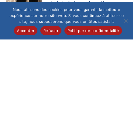
La joie de la confirmation
Nous utilisons des cookies pour vous garantir la meilleure
Ce samedi 13 juin au
expérience sur notre site web. Si vous continuez à utiliser ce
matin, la cathédrale
site, nous supposerons que vous en êtes satisfait.
de Beauvais,
fraîchement
Accepter
Refuser
Politique de confidentialité
restaurée, a accueilli
un...
Collège
/
Pastorale
Célébration de la
profession de foi
Samedi 6 juin, 28
élèves de 5e de
l’Institution du Saint-
Esprit ont vécu un
moment...
Collège
/
International