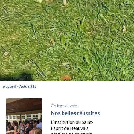
Accueil
>
Actualités
Collège
/
Lycée
Nos belles réussites
L’Institution du Saint-
Esprit de Beauvais
est fière de célébrer