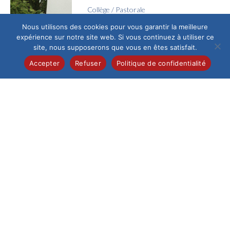
Collège
/
Pastorale
Célébration de la
Nous utilisons des cookies pour vous garantir la meilleure
profession de foi
expérience sur notre site web. Si vous continuez à utiliser ce
Samedi 6 juin, 28
site, nous supposerons que vous en êtes satisfait.
élèves de 5e de
Accepter
Refuser
Politique de confidentialité
l’Institution du Saint-
Esprit ont vécu un
moment...
Collège
/
International
Immersion en Bavière
Cap sur la Bavière :
une aventure
inoubliable pour nos
germanistes ! Ils l’ont
fait...
Collège
/
Culture