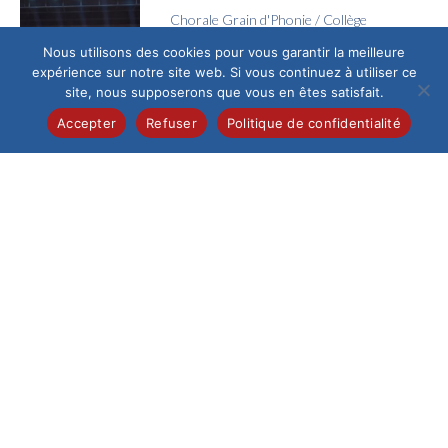
Chorale Grain d'Phonie
/
Collège
Voyage en Chœur
Nous utilisons des cookies pour vous garantir la meilleure
expérience sur notre site web. Si vous continuez à utiliser ce
Jeudi 4 juin, l’Espace
site, nous supposerons que vous en êtes satisfait.
Galilée a vibré au
rythme des voix de la
Accepter
Refuser
Politique de confidentialité
chorale Grain...
Collège
/
Pastorale
La joie de la confirmation
Ce samedi 13 juin au
matin, la cathédrale
de Beauvais,
fraîchement
restaurée, a accueilli
un...
Collège
/
Pastorale