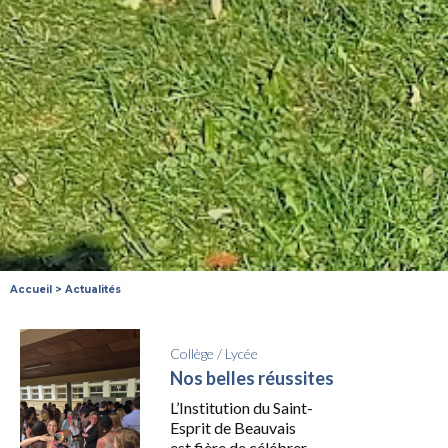
Accueil
>
Actualités
Collège
/
Lycée
Nos belles réussites
L’Institution du Saint-
Esprit de Beauvais
est fière de célébrer