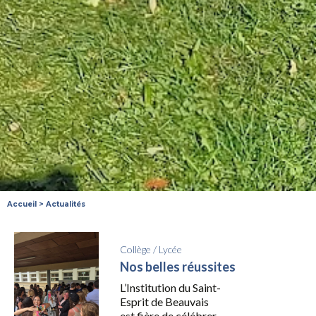
Accueil
>
Actualités
Collège
/
Lycée
Nos belles réussites
L’Institution du Saint-
Esprit de Beauvais
est fière de célébrer