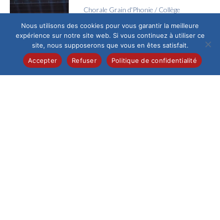
Chorale Grain d'Phonie
/
Collège
Voyage en Chœur
Nous utilisons des cookies pour vous garantir la meilleure
expérience sur notre site web. Si vous continuez à utiliser ce
Jeudi 4 juin, l’Espace
site, nous supposerons que vous en êtes satisfait.
Galilée a vibré au
rythme des voix de la
Accepter
Refuser
Politique de confidentialité
chorale Grain...
Collège
/
Pastorale
La joie de la confirmation
Ce samedi 13 juin au
matin, la cathédrale
de Beauvais,
fraîchement
restaurée, a accueilli
un...
Collège
/
Pastorale