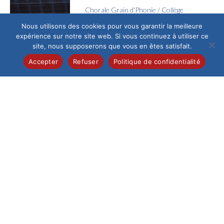
Chorale Grain d'Phonie
/
Collège
Voyage en Chœur
Nous utilisons des cookies pour vous garantir la meilleure
expérience sur notre site web. Si vous continuez à utiliser ce
Jeudi 4 juin, l’Espace
site, nous supposerons que vous en êtes satisfait.
Galilée a vibré au
rythme des voix de la
Accepter
Refuser
Politique de confidentialité
chorale Grain...
Collège
/
Pastorale
La joie de la confirmation
Ce samedi 13 juin au
matin, la cathédrale
de Beauvais,
fraîchement
restaurée, a accueilli
un...
Collège
/
Pastorale