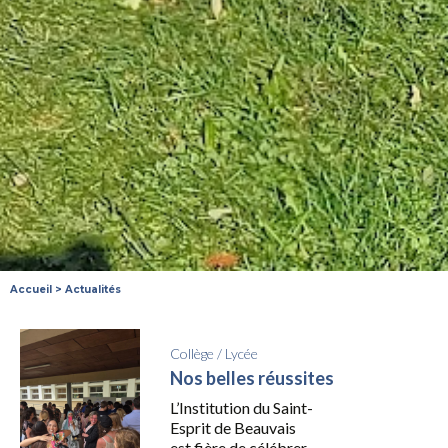
Accueil
>
Actualités
Collège
/
Lycée
Nos belles réussites
L’Institution du Saint-
Esprit de Beauvais
est fière de célébrer