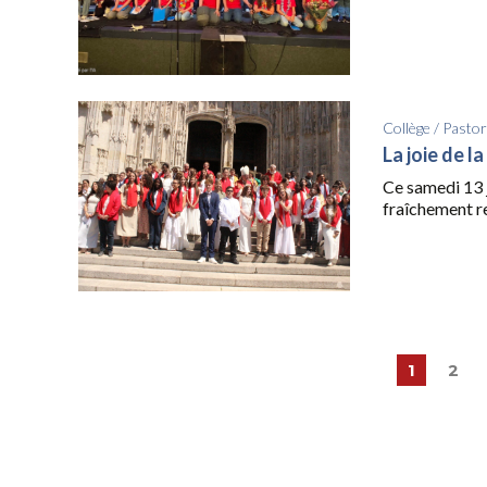
Collège
/
Pastor
La joie de l
Ce samedi 13 j
fraîchement res
1
2