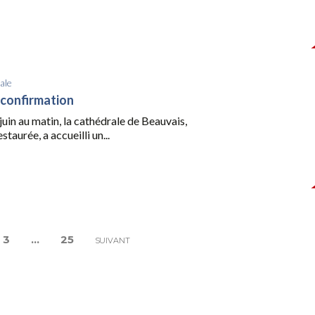
ale
a confirmation
uin au matin, la cathédrale de Beauvais,
taurée, a accueilli un...
3
…
25
SUIVANT