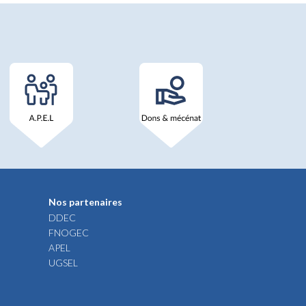
Nos partenaires
DDEC
FNOGEC
APEL
UGSEL