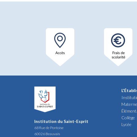
L'Établ
Institut
Materne
Élément
Collège
Institution du Saint-Esprit
Lycée
68 Rue de Pontoise
60026 Beauvais