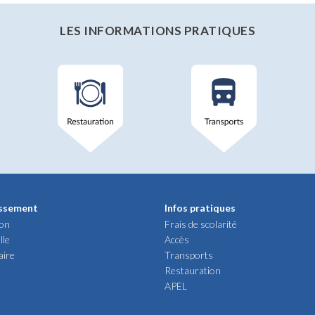
LES INFORMATIONS PRATIQUES
issement
Infos pratiques
ion
Frais de scolarité
lle
Accès
aire
Transports
Restauration
APEL