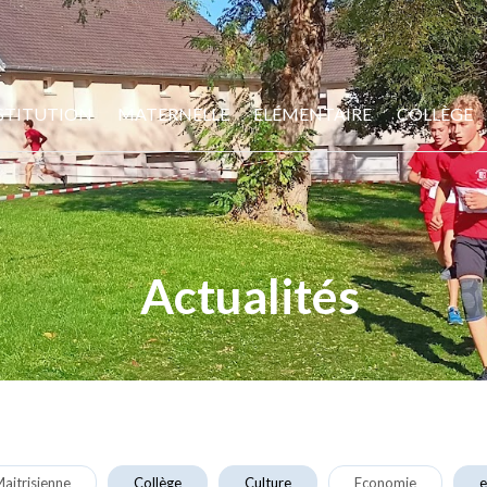
STITUTION
MATERNELLE
ELÉMENTAIRE
COLLÈGE
Actualités
aitrisienne
Collège
Culture
Economie
e