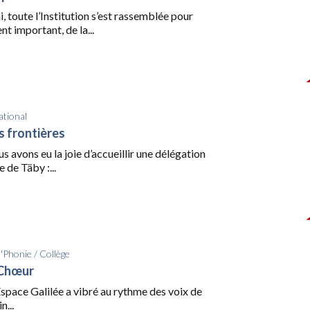
i, toute l’Institution s’est rassemblée pour
t important, de la...
ational
s frontières
us avons eu la joie d’accueillir une délégation
 de Täby :...
d'Phonie
/
Collège
 Chœur
l’Espace Galilée a vibré au rythme des voix de
n...