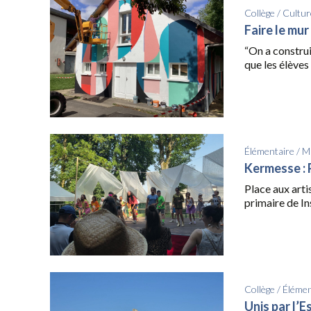
Collège
/
Cultur
Faire le mur
“On a construi
que les élèves 
Élémentaire
/
Ma
Kermesse : P
Place aux arti
primaire de Ins
Collège
/
Élémen
Unis par l’E