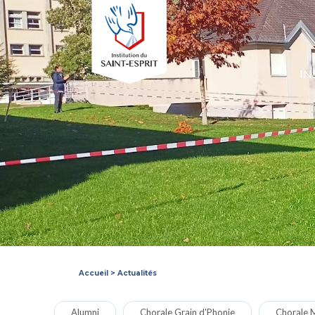
IN
Accueil
>
Actualités
Alumni
Chorale Grain d'Phonie
Chorale M