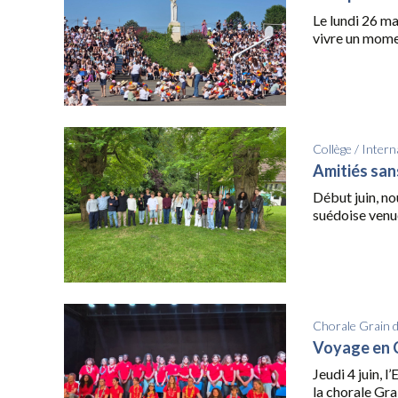
Le lundi 26 ma
vivre un momen
Collège
/
Intern
Amitiés san
Début juin, no
suédoise venue
Chorale Grain 
Voyage en
Jeudi 4 juin, 
la chorale Grai