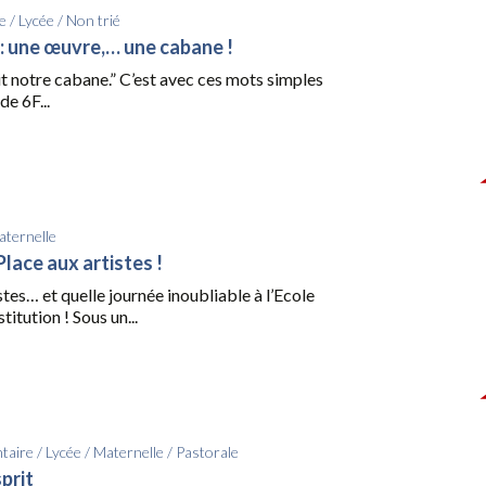
e
/
Lycée
/
Non trié
 : une œuvre,… une cabane !
t notre cabane.” C’est avec ces mots simples
de 6F...
ternelle
lace aux artistes !
stes… et quelle journée inoubliable à l’Ecole
titution ! Sous un...
taire
/
Lycée
/
Maternelle
/
Pastorale
sprit