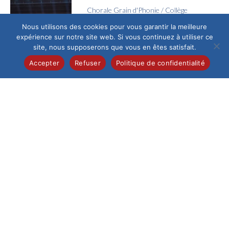
Chorale Grain d'Phonie
/
Collège
Voyage en Chœur
Nous utilisons des cookies pour vous garantir la meilleure
expérience sur notre site web. Si vous continuez à utiliser ce
Jeudi 4 juin, l’Espace
site, nous supposerons que vous en êtes satisfait.
Galilée a vibré au
rythme des voix de la
Accepter
Refuser
Politique de confidentialité
chorale Grain...
Collège
/
Pastorale
La joie de la confirmation
Ce samedi 13 juin au
matin, la cathédrale
de Beauvais,
fraîchement
restaurée, a accueilli
un...
Collège
/
Pastorale