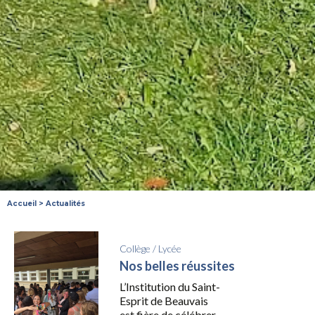
Accueil
>
Actualités
Collège
/
Lycée
Nos belles réussites
L’Institution du Saint-
Esprit de Beauvais
est fière de célébrer