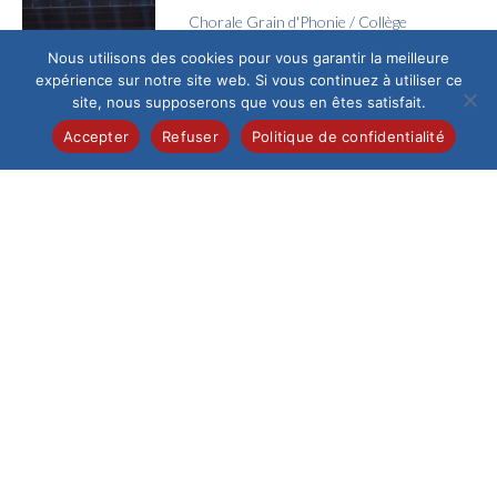
Chorale Grain d'Phonie
/
Collège
Voyage en Chœur
Nous utilisons des cookies pour vous garantir la meilleure
expérience sur notre site web. Si vous continuez à utiliser ce
Jeudi 4 juin, l’Espace
site, nous supposerons que vous en êtes satisfait.
Galilée a vibré au
rythme des voix de la
Accepter
Refuser
Politique de confidentialité
chorale Grain...
Collège
/
Pastorale
La joie de la confirmation
Ce samedi 13 juin au
matin, la cathédrale
de Beauvais,
fraîchement
restaurée, a accueilli
un...
Collège
/
Pastorale