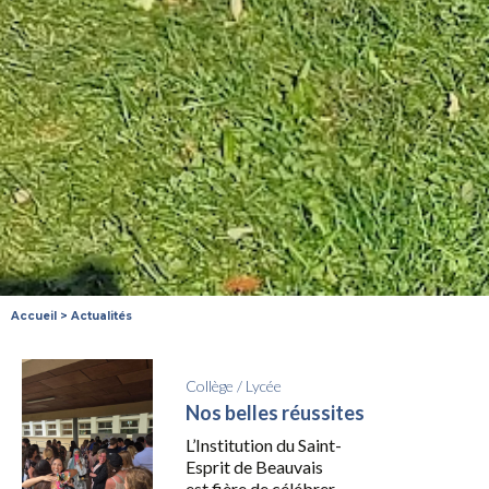
Accueil
>
Actualités
Collège
/
Lycée
Nos belles réussites
L’Institution du Saint-
Esprit de Beauvais
est fière de célébrer