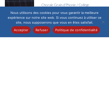
Chorale Grain d'Phonie
/
Collège
Voyage en Chœur
Nous utilisons des cookies pour vous garantir la meilleure
expérience sur notre site web. Si vous continuez à utiliser ce
Jeudi 4 juin, l’Espace
site, nous supposerons que vous en êtes satisfait.
Galilée a vibré au
rythme des voix de la
Accepter
Refuser
Politique de confidentialité
chorale Grain...
Collège
/
Pastorale
La joie de la confirmation
Ce samedi 13 juin au
matin, la cathédrale
de Beauvais,
fraîchement
restaurée, a accueilli
un...
Collège
/
Pastorale