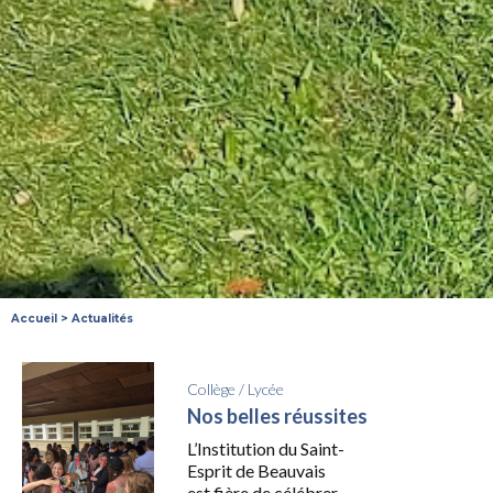
Accueil
>
Actualités
Collège
/
Lycée
Nos belles réussites
L’Institution du Saint-
Esprit de Beauvais
est fière de célébrer