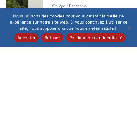
Collège
/
Pastorale
Célébration de la
Nous utilisons des cookies pour vous garantir la meilleure
profession de foi
expérience sur notre site web. Si vous continuez à utiliser ce
Samedi 6 juin, 28
site, nous supposerons que vous en êtes satisfait.
élèves de 5e de
Accepter
Refuser
Politique de confidentialité
l’Institution du Saint-
Esprit ont vécu un
moment...
Collège
/
International
Immersion en Bavière
Cap sur la Bavière :
une aventure
inoubliable pour nos
germanistes ! Ils l’ont
fait...
Collège
/
Culture