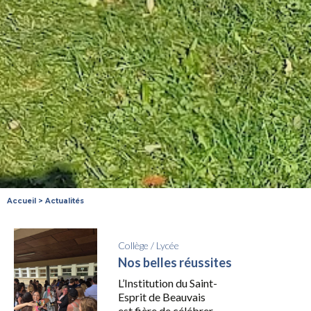
Accueil
>
Actualités
Collège
/
Lycée
Nos belles réussites
L’Institution du Saint-
Esprit de Beauvais
est fière de célébrer