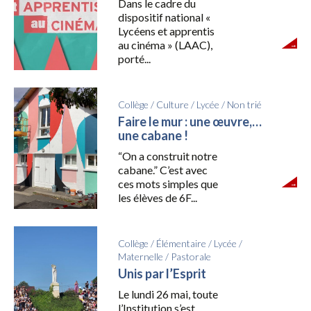
Dans le cadre du
dispositif national «
Lycéens et apprentis
au cinéma » (LAAC),
porté...
Collège
/
Culture
/
Lycée
/
Non trié
Faire le mur : une œuvre,…
une cabane !
“On a construit notre
cabane.” C’est avec
ces mots simples que
les élèves de 6F...
Collège
/
Élémentaire
/
Lycée
/
Maternelle
/
Pastorale
Unis par l’Esprit
Le lundi 26 mai, toute
l’Institution s’est