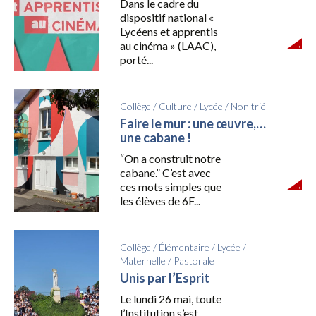
Dans le cadre du
dispositif national «
Lycéens et apprentis
au cinéma » (LAAC),
porté...
Collège
/
Culture
/
Lycée
/
Non trié
Faire le mur : une œuvre,…
une cabane !
“On a construit notre
cabane.” C’est avec
ces mots simples que
les élèves de 6F...
Collège
/
Élémentaire
/
Lycée
/
Maternelle
/
Pastorale
Unis par l’Esprit
Le lundi 26 mai, toute
l’Institution s’est