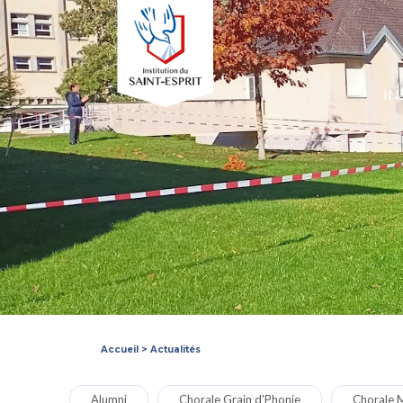
IN
Accueil
>
Actualités
Alumni
Chorale Grain d'Phonie
Chorale M