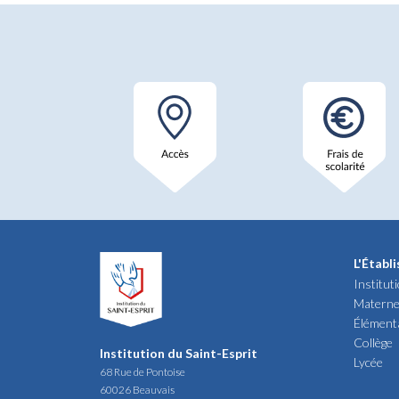
L'Établ
Institut
Materne
Élément
Collège
Institution du Saint-Esprit
Lycée
68 Rue de Pontoise
60026 Beauvais