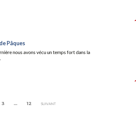
 de Pâques
rnière nous avons vécu un temps fort dans la
.
3
…
12
SUIVANT