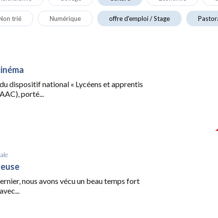
Non trié
Numérique
offre d'emploi / Stage
Pastor
cinéma
du dispositif national « Lycéens et apprentis
AAC), porté...
ale
yeuse
dernier, nous avons vécu un beau temps fort
avec...