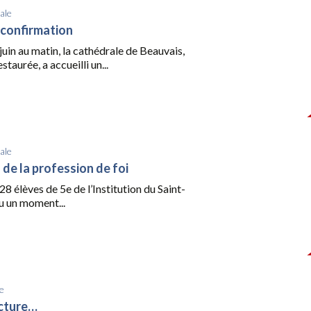
ale
a confirmation
uin au matin, la cathédrale de Beauvais,
taurée, a accueilli un...
ale
 de la profession de foi
28 élèves de 5e de l’Institution du Saint-
u un moment...
e
ecture…