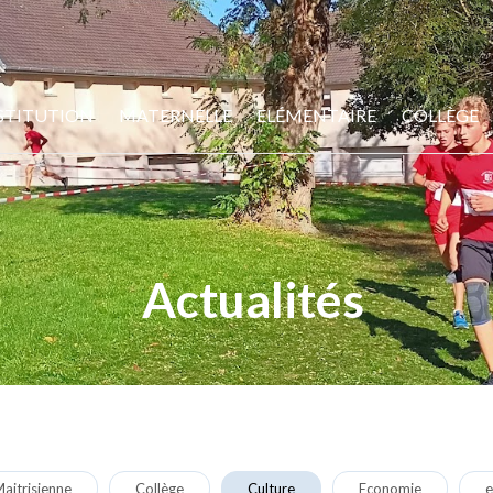
STITUTION
MATERNELLE
ELÉMENTAIRE
COLLÈGE
Actualités
aitrisienne
Collège
Culture
Economie
e