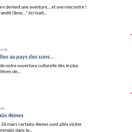
re devient une aventure… et une rencontre !
andit l’âme…” écrivait...
nelle
lles au pays des sons…
de notre ouverture culturelle dès le plus
élèves de...
ale
aüs 4èmes
t 26 mars certains 4èmes sont allés visiter
Emmaüs dans le...