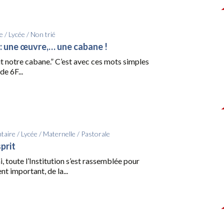
e
/
Lycée
/
Non trié
 : une œuvre,… une cabane !
t notre cabane.” C’est avec ces mots simples
de 6F...
taire
/
Lycée
/
Maternelle
/
Pastorale
sprit
i, toute l’Institution s’est rassemblée pour
t important, de la...