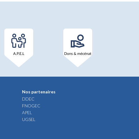
Nos partenaires
DDEC
FNOGEC
APEL
UGSEL