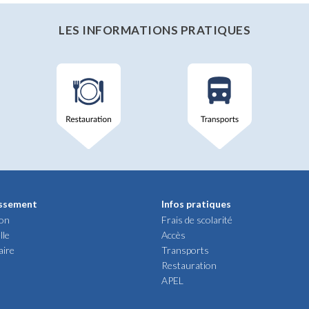
LES INFORMATIONS PRATIQUES
issement
Infos pratiques
ion
Frais de scolarité
lle
Accès
aire
Transports
Restauration
APEL