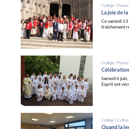
Collège
/
Pastor
La joie de l
Ce samedi 13 j
fraîchement res
Collège
/
Pastor
Célébration
Samedi 6 juin, 
Esprit ont véc
Collège
/
Cultur
Quand la l