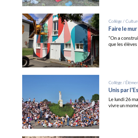
Collège
/
Cultur
Faire le mur
“On a construi
que les élèves 
Collège
/
Élémen
Unis par l’E
Le lundi 26 ma
vivre un momen