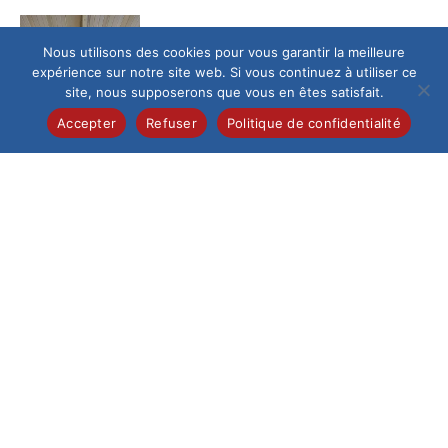
Culture
/
Maternelle
Nous utilisons des cookies pour vous garantir la meilleure
les maternelles au pays des
expérience sur notre site web. Si vous continuez à utiliser ce
sons…
site, nous supposerons que vous en êtes satisfait.
Dans le cadre de
Accepter
Refuser
Politique de confidentialité
notre ouverture
culturelle dès le plus
jeune âge, les élèves
de...
Collège
/
Pastorale
Sortie Emmaüs 4èmes
Les jeudi 19 et 26
mars certains 4èmes
sont allés visiter
l’association Emmaüs
dans le...