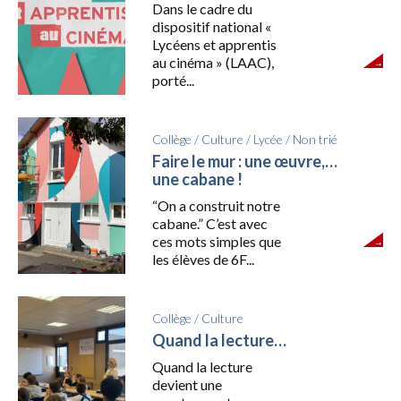
Dans le cadre du
dispositif national «
Lycéens et apprentis
au cinéma » (LAAC),
porté...
Collège
/
Culture
/
Lycée
/
Non trié
Faire le mur : une œuvre,…
une cabane !
“On a construit notre
cabane.” C’est avec
ces mots simples que
les élèves de 6F...
Collège
/
Culture
Quand la lecture…
Quand la lecture
devient une