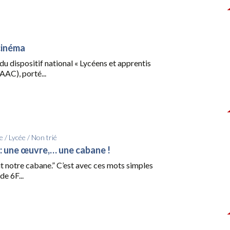
cinéma
du dispositif national « Lycéens et apprentis
AAC), porté...
e
/
Lycée
/
Non trié
 : une œuvre,… une cabane !
t notre cabane.” C’est avec ces mots simples
de 6F...