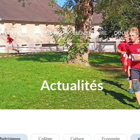
STITUTION
MATERNELLE
ELÉMENTAIRE
COLLÈGE
Actualités
aitrisienne
Collège
Culture
Economie
e