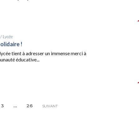
/
Lycée
lidaire !
lycée tient à adresser un immense merci à
unauté éducative...
3
…
26
SUIVANT