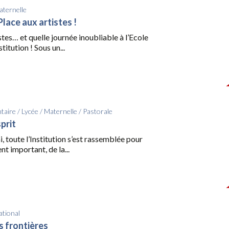
ternelle
lace aux artistes !
stes… et quelle journée inoubliable à l’Ecole
titution ! Sous un...
taire
/
Lycée
/
Maternelle
/
Pastorale
sprit
i, toute l’Institution s’est rassemblée pour
t important, de la...
ational
s frontières