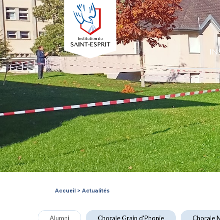
IN
Accueil
>
Actualités
Alumni
Chorale Grain d'Phonie
Chorale M