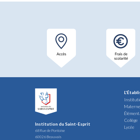
L'Établ
Institut
Materne
Élément
Collège
Institution du Saint-Esprit
Lycée
68 Rue de Pontoise
60026 Beauvais