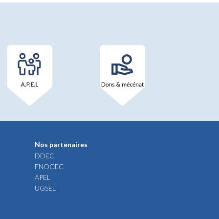
Nos partenaires
DDEC
FNOGEC
APEL
UGSEL