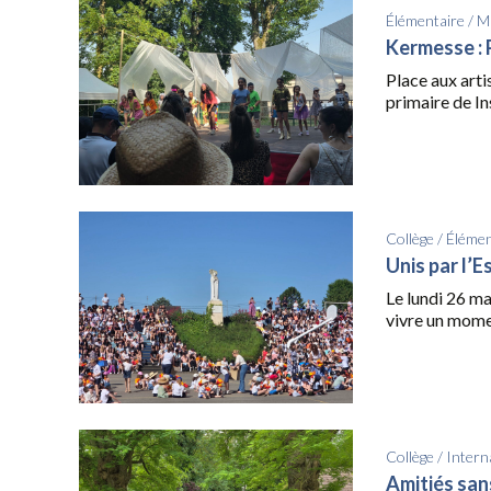
Élémentaire
/
Ma
Kermesse : P
Place aux arti
primaire de Ins
Collège
/
Élémen
Unis par l’E
Le lundi 26 ma
vivre un momen
Collège
/
Intern
Amitiés san