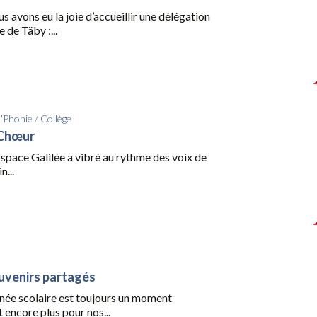
us avons eu la joie d’accueillir une délégation
 de Täby :...
d'Phonie
/
Collège
 Chœur
l’Espace Galilée a vibré au rythme des voix de
n...
uvenirs partagés
nnée scolaire est toujours un moment
t encore plus pour nos...