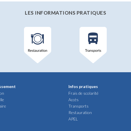
LES INFORMATIONS PRATIQUES
issement
Infos pratiques
ion
Frais de scolarité
lle
Accès
aire
Transports
Restauration
APEL