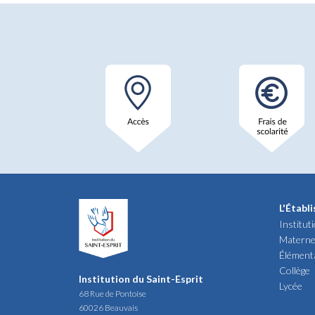
L'Établ
Institut
Materne
Élément
Collège
Institution du Saint-Esprit
Lycée
68 Rue de Pontoise
60026 Beauvais