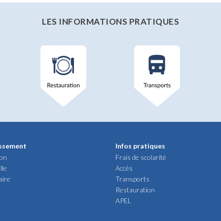
LES INFORMATIONS PRATIQUES
issement
Infos pratiques
ion
Frais de scolarité
lle
Accès
aire
Transports
Restauration
APEL