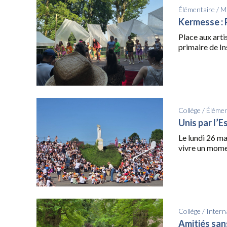
Élémentaire
/
Ma
Kermesse : P
Place aux arti
primaire de Ins
Collège
/
Élémen
Unis par l’E
Le lundi 26 ma
vivre un momen
Collège
/
Intern
Amitiés san