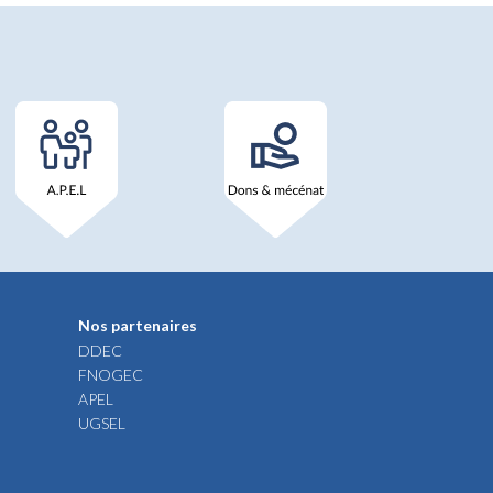
Nos partenaires
DDEC
FNOGEC
APEL
UGSEL