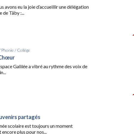
us avons eu la joie d’accueillir une délégation
 de Täby :...
d'Phonie
/
Collège
 Chœur
l’Espace Galilée a vibré au rythme des voix de
n...
uvenirs partagés
nnée scolaire est toujours un moment
t encore plus pour nos...