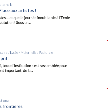
ternelle
lace aux artistes !
stes… et quelle journée inoubliable à l’Ecole
titution ! Sous un...
taire
/
Lycée
/
Maternelle
/
Pastorale
sprit
i, toute l’Institution s’est rassemblée pour
t important, de la...
ational
s frontières