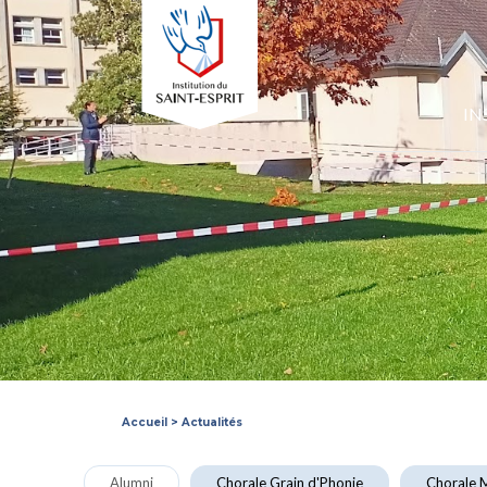
IN
Accueil
>
Actualités
Alumni
Chorale Grain d'Phonie
Chorale M