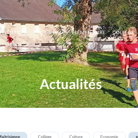
STITUTION
MATERNELLE
ELÉMENTAIRE
COLLÈGE
Actualités
aitrisienne
Collège
Culture
Economie
e