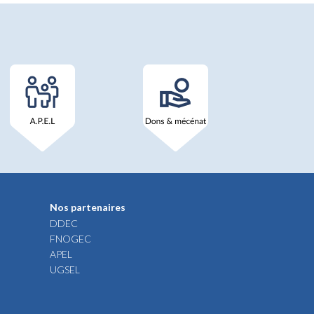
Nos partenaires
DDEC
FNOGEC
APEL
UGSEL