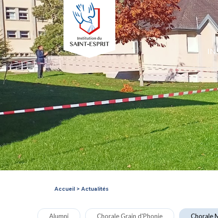
IN
Accueil
>
Actualités
Alumni
Chorale Grain d'Phonie
Chorale M