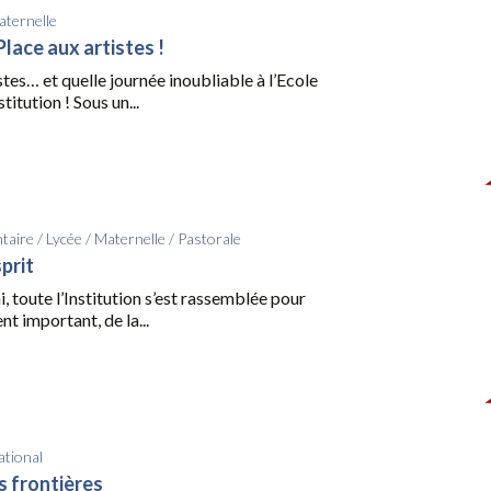
ternelle
lace aux artistes !
stes… et quelle journée inoubliable à l’Ecole
titution ! Sous un...
taire
/
Lycée
/
Maternelle
/
Pastorale
sprit
i, toute l’Institution s’est rassemblée pour
t important, de la...
ational
s frontières