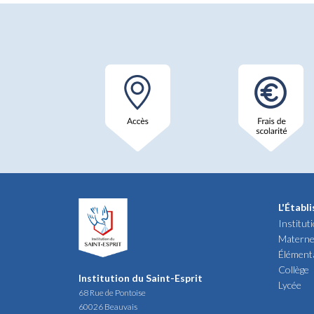
L'Établ
Institut
Materne
Élément
Collège
Institution du Saint-Esprit
Lycée
68 Rue de Pontoise
60026 Beauvais