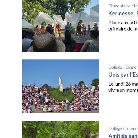
Élémentaire
/
Ma
Kermesse : P
Place aux arti
primaire de Ins
Collège
/
Élémen
Unis par l’E
Le lundi 26 ma
vivre un momen
Collège
/
Intern
Amitiés san