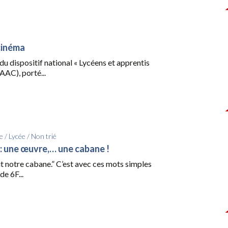
cinéma
du dispositif national « Lycéens et apprentis
AAC), porté...
e
/
Lycée
/
Non trié
 : une œuvre,… une cabane !
t notre cabane.” C’est avec ces mots simples
de 6F...