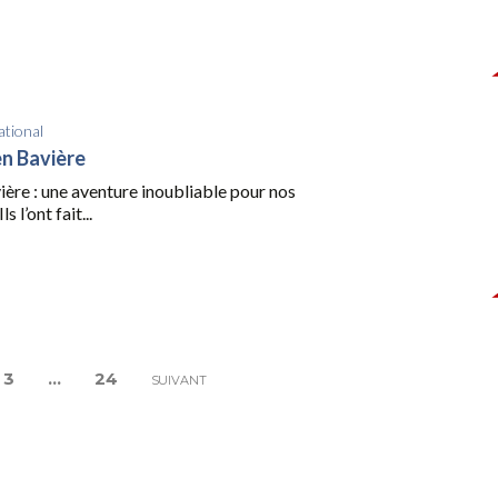
ational
n Bavière
ière : une aventure inoubliable pour nos
s l’ont fait...
3
…
24
SUIVANT