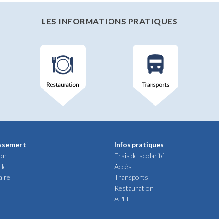
LES INFORMATIONS PRATIQUES
issement
Infos pratiques
ion
Frais de scolarité
lle
Accès
aire
Transports
Restauration
APEL