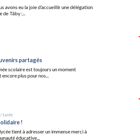
us avons eu la joie d’accueillir une délégation
 de Täby :...
uvenirs partagés
nnée scolaire est toujours un moment
t encore plus pour nos...
/
Lycée
lidaire !
lycée tient à adresser un immense merci à
unauté éducative...