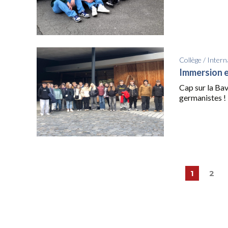
Collège
/
Intern
Immersion e
Cap sur la Bav
germanistes ! Il
1
2