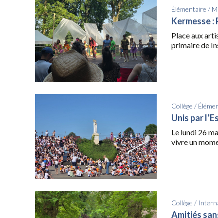
Élémentaire
/
Ma
Kermesse : P
Place aux arti
primaire de Ins
Collège
/
Élémen
Unis par l’E
Le lundi 26 ma
vivre un momen
Collège
/
Intern
Amitiés san