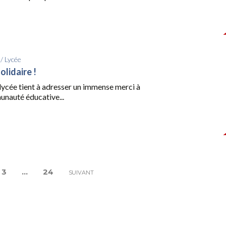
/
Lycée
lidaire !
lycée tient à adresser un immense merci à
unauté éducative...
3
…
24
SUIVANT