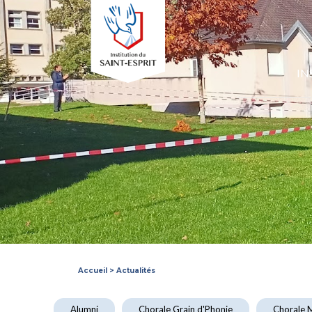
IN
Accueil
>
Actualités
Alumni
Chorale Grain d'Phonie
Chorale M