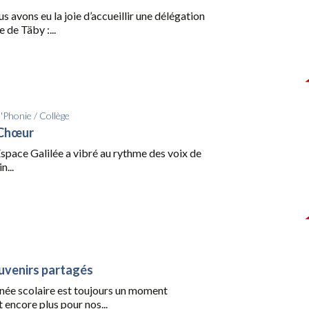
us avons eu la joie d’accueillir une délégation
 de Täby :...
d'Phonie
/
Collège
 Chœur
l’Espace Galilée a vibré au rythme des voix de
n...
uvenirs partagés
nnée scolaire est toujours un moment
t encore plus pour nos...