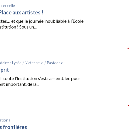
ternelle
lace aux artistes !
stes… et quelle journée inoubliable à l’Ecole
titution ! Sous un...
taire
/
Lycée
/
Maternelle
/
Pastorale
sprit
i, toute l’Institution s’est rassemblée pour
t important, de la...
ational
s frontières