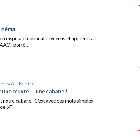
cinéma
du dispositif national « Lycéens et apprentis
AAC), porté...
e
/
Lycée
/
Non trié
 : une œuvre,… une cabane !
t notre cabane.” C’est avec ces mots simples
de 6F...