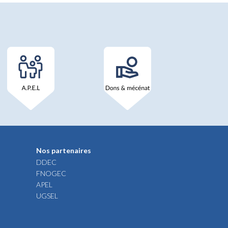
Nos partenaires
DDEC
FNOGEC
APEL
UGSEL