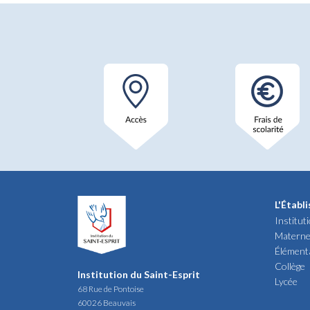
L'Établ
Institut
Materne
Élément
Collège
Institution du Saint-Esprit
Lycée
68 Rue de Pontoise
60026 Beauvais