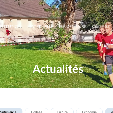
STITUTION
MATERNELLE
ELÉMENTAIRE
COLLÈGE
Actualités
aitrisienne
Collège
Culture
Economie
e