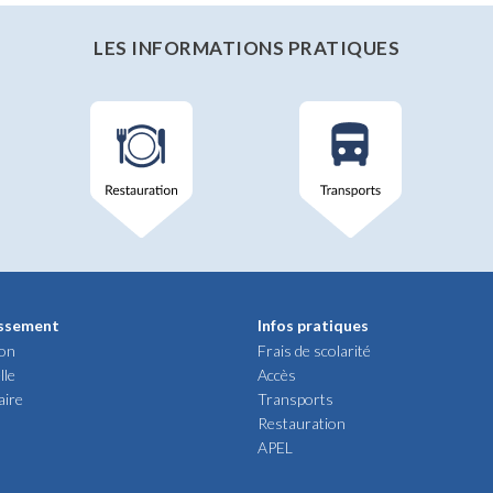
LES INFORMATIONS PRATIQUES
issement
Infos pratiques
ion
Frais de scolarité
lle
Accès
aire
Transports
Restauration
APEL