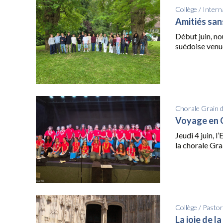
Collège
/
Intern
Amitiés san
Début juin, no
suédoise venue
Chorale Grain 
Voyage en
Jeudi 4 juin, 
la chorale Grai
Collège
/
Pastor
La joie de l