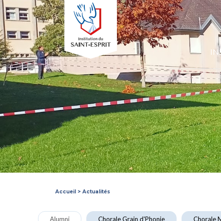
IN
Accueil
>
Actualités
Alumni
Chorale Grain d'Phonie
Chorale M