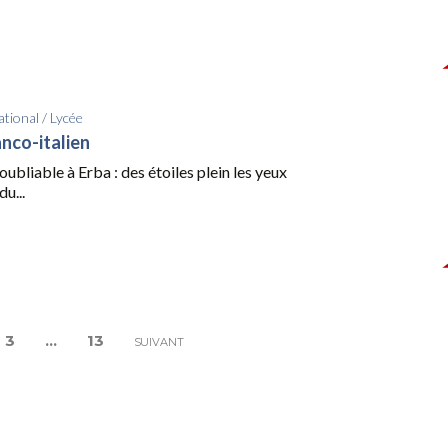
ational
/
Lycée
nco-italien
ubliable à Erba : des étoiles plein les yeux
u...
3
…
13
SUIVANT