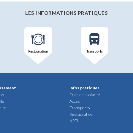
LES INFORMATIONS PRATIQUES
issement
Infos pratiques
ion
Frais de scolarité
lle
Accès
aire
Transports
Restauration
APEL