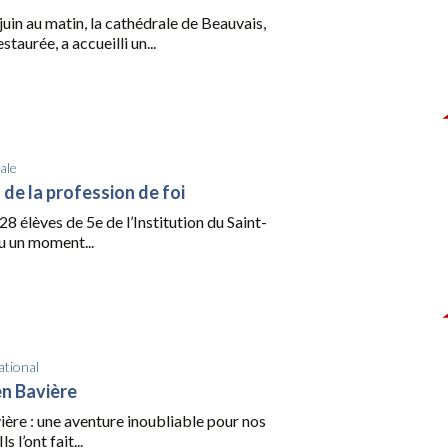
uin au matin, la cathédrale de Beauvais,
taurée, a accueilli un...
ale
 de la profession de foi
28 élèves de 5e de l’Institution du Saint-
u un moment...
ational
n Bavière
ière : une aventure inoubliable pour nos
s l’ont fait...