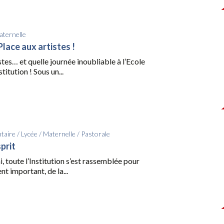
ternelle
lace aux artistes !
stes… et quelle journée inoubliable à l’Ecole
titution ! Sous un...
taire
/
Lycée
/
Maternelle
/
Pastorale
sprit
i, toute l’Institution s’est rassemblée pour
t important, de la...