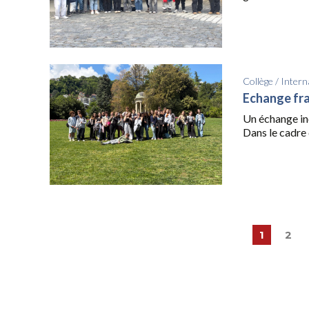
Collège
/
Intern
Echange fra
Un échange ino
Dans le cadre d
1
2