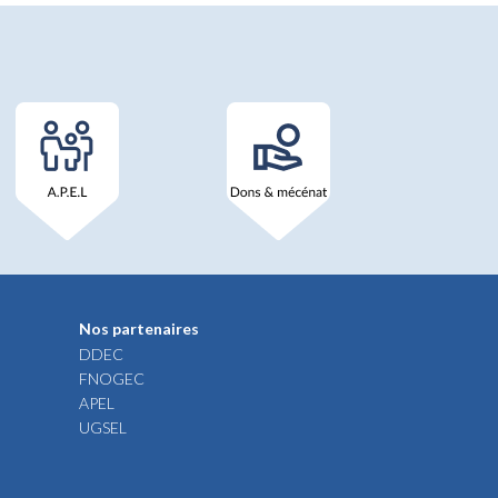
Nos partenaires
DDEC
FNOGEC
APEL
UGSEL