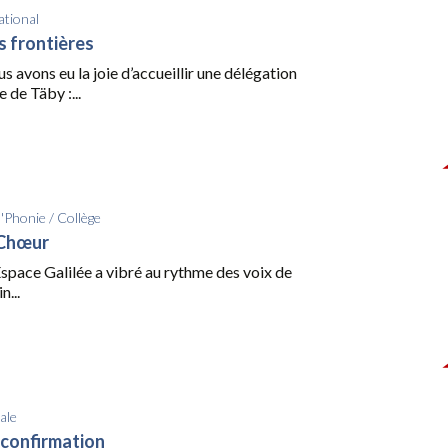
ational
s frontières
us avons eu la joie d’accueillir une délégation
 de Täby :...
d'Phonie
/
Collège
 Chœur
l’Espace Galilée a vibré au rythme des voix de
n...
ale
a confirmation