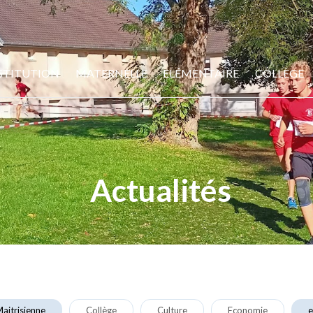
STITUTION
MATERNELLE
ELÉMENTAIRE
COLLÈGE
Actualités
aitrisienne
Collège
Culture
Economie
e