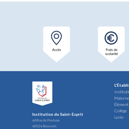
L'Établ
Institut
Materne
Élément
Collège
Institution du Saint-Esprit
Lycée
68 Rue de Pontoise
60026 Beauvais