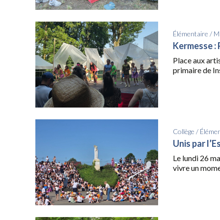
Élémentaire
/
Ma
Kermesse : P
Place aux arti
primaire de Ins
Collège
/
Élémen
Unis par l’E
Le lundi 26 ma
vivre un momen