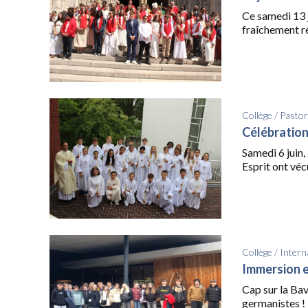
Ce samedi 13 j
fraîchement res
Collège
/
Pastor
Célébration
Samedi 6 juin, 
Esprit ont véc
Collège
/
Intern
Immersion e
Cap sur la Bav
germanistes ! Il