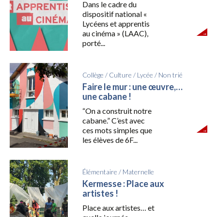
Dans le cadre du
dispositif national «
Lycéens et apprentis
au cinéma » (LAAC),
porté...
Collège
/
Culture
/
Lycée
/
Non trié
Faire le mur : une œuvre,…
une cabane !
“On a construit notre
cabane.” C’est avec
ces mots simples que
les élèves de 6F...
Élémentaire
/
Maternelle
Kermesse : Place aux
artistes !
Place aux artistes… et