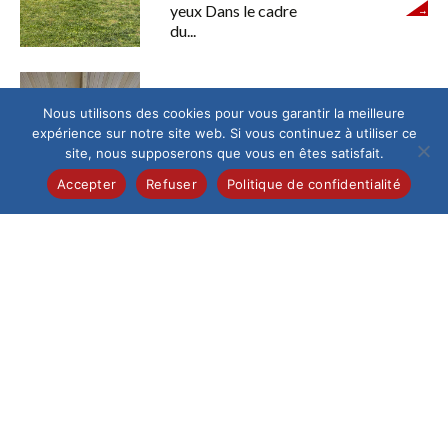
yeux Dans le cadre
du...
Culture
/
Maternelle
Nous utilisons des cookies pour vous garantir la meilleure
les maternelles au pays des
expérience sur notre site web. Si vous continuez à utiliser ce
sons…
site, nous supposerons que vous en êtes satisfait.
Dans le cadre de
Accepter
Refuser
Politique de confidentialité
notre ouverture
culturelle dès le plus
jeune âge, les élèves
de...
Élémentaire
/
Maternelle
Une générosité qui a du flair
!
Des élèves solidaires
au service des chiens
guides Cette année, le