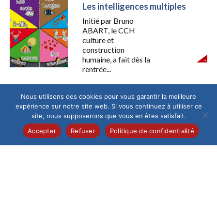
Les intelligences multiples
Initié par Bruno
ABART, le CCH
culture et
construction
humaine, a fait dès la
rentrée...
Nous utilisons des cookies pour vous garantir la meilleure
Collège
/
Lycée
/
Pastorale
expérience sur notre site web. Si vous continuez à utiliser ce
Venez découvrir le parcours
site, nous supposerons que vous en êtes satisfait.
Alpha!
Accepter
Refuser
Politique de confidentialité
C’est une série de
rencontres offrant un
espace pour se poser
des questions sur la...
Collège
/
Culture
Collège au cinéma en 6D et