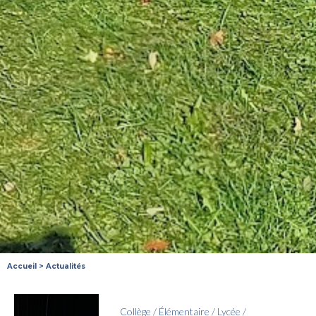
Accueil
>
Actualités
Collège
/
Élémentaire
/
Lycée
/