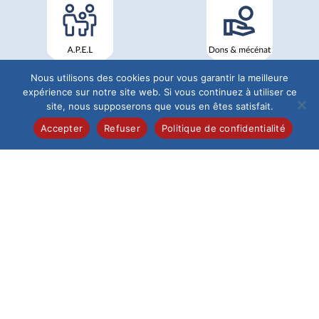
Nous utilisons des cookies pour vous garantir la meilleure
expérience sur notre site web. Si vous continuez à utiliser ce
site, nous supposerons que vous en êtes satisfait.
Accepter
Refuser
Politique de confidentialité
Institution du Saint-Esprit
68 Rue de Pontoise
60026 Beauvais
Tél : 03 44 12 19 40
L'Établissement
Institution
Maternelle
Élémentaire