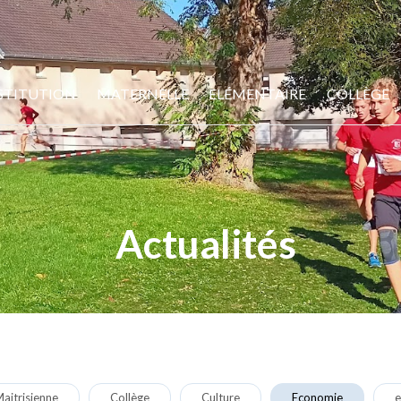
STITUTION
MATERNELLE
ELÉMENTAIRE
COLLÈGE
Actualités
aitrisienne
Collège
Culture
Economie
e