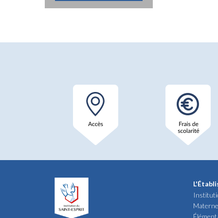
L'Établ
Institut
Materne
Élément