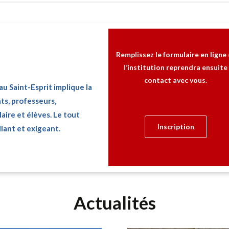
Remplissez le formulaire en ligne 
l’institution reprendra ensuite
contact avec vous.
au Saint-Esprit implique la
ts, professeurs,
aire et élèves. Le tout
Inscription
lant et exigeant.
Actualités