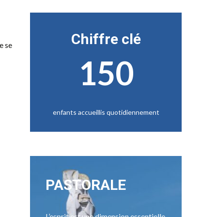
Chiffre clé
e se
150
enfants accueillis quotidiennement
PASTORALE
L’esprit est une dimension essentielle