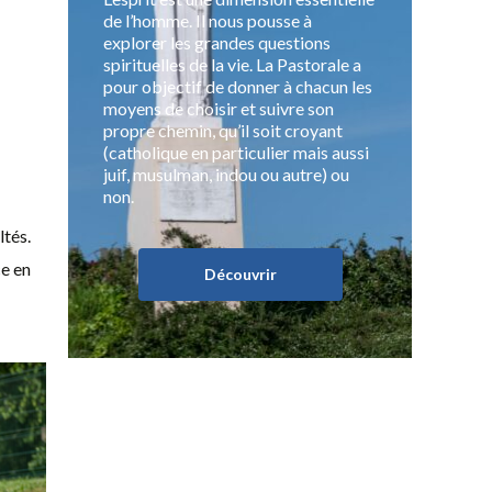
de l’homme. Il nous pousse à
explorer les grandes questions
spirituelles de la vie. La Pastorale a
pour objectif de donner à chacun les
moyens de choisir et suivre son
propre chemin, qu’il soit croyant
(catholique en particulier mais aussi
juif, musulman, indou ou autre) ou
non.
ltés.
ce en
Découvrir