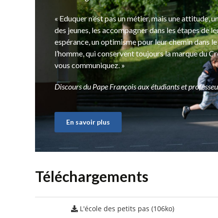
« Eduquer n’est pas un métier, mais une attitude, une
des jeunes, les accompagner dans les étapes de le
espérance, un optimisme pour leur chemin dans le 
l’homme, qui conservent toujours la marque du Cré
vous communiquez. »
Discours du Pape François aux étudiants et professeurs
En savoir plus
Téléchargements
L'école des petits pas (106ko)