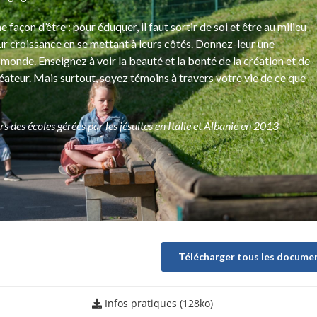
 façon d’être : pour éduquer, il faut sortir de soi et être au milieu
ur croissance en se mettant à leurs côtés. Donnez-leur une
monde. Enseignez à voir la beauté et la bonté de la création et de
ateur. Mais surtout, soyez témoins à travers votre vie de ce que
 des écoles gérées par les jésuites en Italie et Albanie en 2013
Télécharger tous les docume
Infos pratiques (128ko)