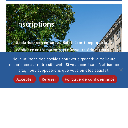
Inscriptions
Scolariser son enfant au Saint-Esprit implique la
confiance entre parents, professeurs, éducateurs
de vie scolaire et élèves. Le tout dans un cadre
Nous utilisons des cookies pour vous garantir la meilleure
bienveillant et exigeant.
expérience sur notre site web. Si vous continuez à utiliser ce
site, nous supposerons que vous en êtes satisfait.
Vous souhaitez que votre enfant suive sa scolarité
Accepter
Refuser
Politique de confidentialité
dans notre Institution : Remplissez le formulaire
en ligne. L’Institution reprendra ensuite contact
avec vous. La direction rencontre
systématiquement les nouveaux élèves et leur
famille avant de valider une inscription.
Demande d’inscription