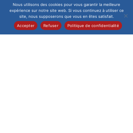
Nous utilisons des cookies pour vous garantir la meilleure
expérience sur notre site web. Si vous continuez à utiliser ce
site, nous supposerons que vous en êtes satisfait.
Accepter
Refuser
Politique de confidentialité
CHORALE MAITRISIENNE
/
ÉLÉMENTAIRE
/
NON TRIÉ
“Les Musiciens de Brême”
enchantent une nouvelle fois
Jeudi 3 avril 2025, la pré-maîtrise de la Chorale
Maitrisienne, composée de nos élèves de CM1 et CM2, a
offert un moment musical exceptionnel en interprétant
pour la troisième fois…
0 COMMENTAIRE
9 MAI 2025