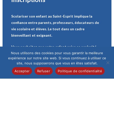
Scolariser son enfant au Saint-Esprit implique la
confiance entre parents, professeurs, éducateurs de
vie scolaire et élèves. Le tout dans un cadre
bienveillant et exigeant.
Vous souhaitez que votre enfant suive sa scolarité
Nous utilisons des cookies pour vous garantir la meilleure
dans notre Institution : Remplissez le formulaire en
expérience sur notre site web. Si vous continuez à utiliser ce
ligne. L’Institution reprendra ensuite contact avec
site, nous supposerons que vous en êtes satisfait.
vous. La direction rencontre systématiquement les
Accepter
Refuser
Politique de confidentialité
nouveaux élèves et leur famille avant de valider une
inscription.
Demande d’inscription