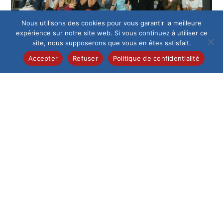
Nous utilisons des cookies pour vous garantir la meilleure
expérience sur notre site web. Si vous continuez à utiliser ce
site, nous supposerons que vous en êtes satisfait.
Accepter
Refuser
Politique de confidentialité
LYCÉE
Matinée d’intégration des
secondes
Merci aux organisatrices et aux intervenants pour cette
matinée ! B. ABART
0 COMMENTAIRE
18 SEPTEMBRE 2023