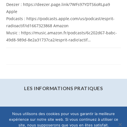
Deezer : https://deezer.page.link/7WFs97YDTS6oRLpa9
Apple
Podcasts : https://podcasts.apple.com/us/podcast/esprit-
radioactif/id1667323868 Amazon
Music : https://music.amazon.fr/podcasts/6c202d67-babc-
49d8-989d-8e2a31737ca2/esprit-radio'actif…
0 COMMENTAIRE
22 MARS 2024
LES INFORMATIONS PRATIQUES
Nous utilisons des cookies pour vous garantir la meilleure
expérience sur notre site web. Si vous continuez à utiliser ce
site, nous supposerons que vous en êtes satisfait.