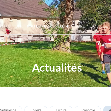
STITUTION
MATERNELLE
ELÉMENTAIRE
COLLÈGE
Actualités
aitrisienne
Collège
Culture
Economie
e