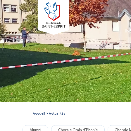
IN
Accueil
>
Actualités
Alumni
Chorale Grain d'Phonie
Chorale M