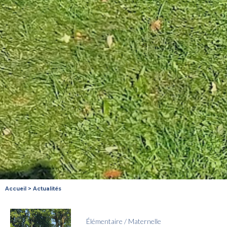
Accueil
>
Actualités
Élémentaire
/
Maternelle