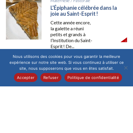
Maternelle
/
Pastorale
L’Épiphanie célébrée dans la
joie au Saint-Esprit !
Cette année encore,
la galette a réuni
petits et grands à
l’Institution du Saint-
Esprit ! De...
Nous utilisons des cookies pour vous garantir la meilleure
expérience sur notre site web. Si vous continuez à utiliser ce
Collège
/
Élémentaire
/
Lycée
/
site, nous supposerons que vous en êtes satisfait.
Maternelle
/
Pastorale
Accepter
Refuser
Politique de confidentialité
Fête des lumières
Le 8 décembre nous
fêtons chez les
catholiques ”
l’immaculée
conception “, c’est
ainsi que...