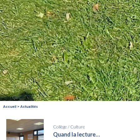
Accueil
>
Actualités
Collège
/
Culture
Quand la lecture…