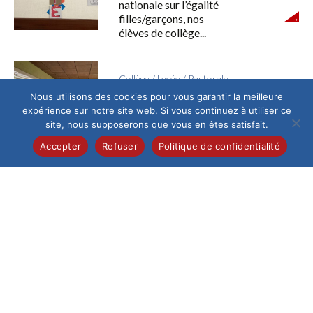
nationale sur l’égalité
filles/garçons, nos
élèves de collège...
Collège
/
Lycée
/
Pastorale
Fêtons la mi Carême !
Nous utilisons des cookies pour vous garantir la meilleure
expérience sur notre site web. Si vous continuez à utiliser ce
Jeudi 12 mars, à la mi
site, nous supposerons que vous en êtes satisfait.
Carême, les
collégiens et les
Accepter
Refuser
Politique de confidentialité
lycéens de
l’Institution qui...
Collège
Echange Erasmus franco-
italien
Dans le cadre du
programme Erasmus,
notre établissement a
récemment eu le